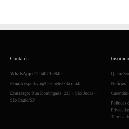
Contatos
Instituci
WhatsApp:
11 94079-6840
Quem So
Email:
esportivo@basquete3x3.com.br
Notícias
Endereço:
Rua Domingada, 233 – São Judas –
Calendári
São Paulo/SP
Políticas 
Privacida
Termos d