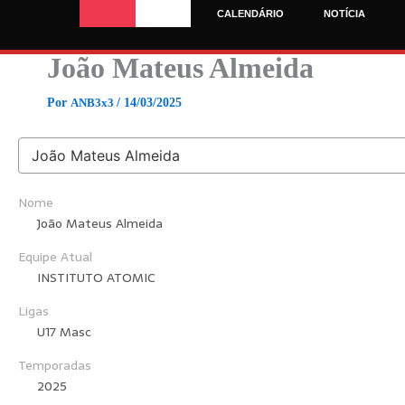
Ir
CALENDÁRIO
NOTÍCIA
para
o
João Mateus Almeida
conteúdo
Por
ANB3x3
/
14/03/2025
Nome
João Mateus Almeida
Equipe Atual
INSTITUTO ATOMIC
Ligas
U17 Masc
Temporadas
2025