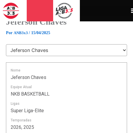
Ir
para
o
Jeferson Chaves
conteúdo
Por
ANB3x3
/
15/04/2025
Nome
Jeferson Chaves
Equipe Atual
NKB BASKETBALL
Ligas
Super Liga-Elite
Temporadas
2026, 2025