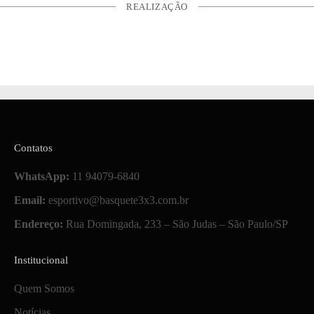
REALIZAÇÃO
Contatos
WhatsApp:
11 94079-6840
Email:
esportivo@basquete3x3.com.br
Endereço:
Rua Domingada, 233 – São Judas – São Paulo/SP
Institucional
Quem Somos
Notícias