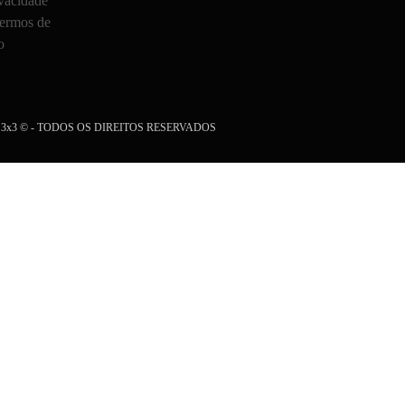
vacidade
Termos de
o
NB 3x3 © - TODOS OS DIREITOS RESERVADOS