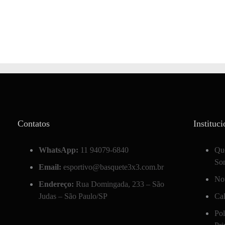
Contatos
Instituci
WhatsApp:
11 94079-6840
Qu
So
Email:
esportivo@basquete3x3.com.br
Not
Endereço:
Rua Domingada, 233 – São
Judas – São Paulo/SP
Ca
Pol