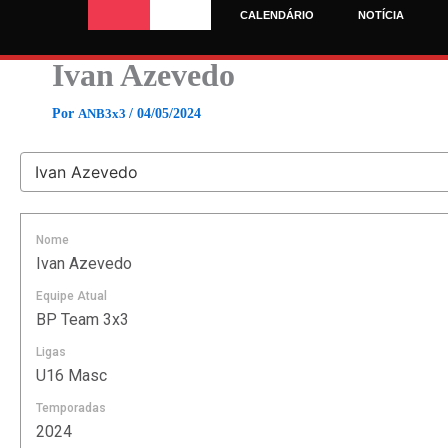
Ir
CALENDÁRIO
NOTÍCIA
para
o
Ivan Azevedo
conteúdo
Por
ANB3x3
/
04/05/2024
Nome
Ivan Azevedo
Equipe Atual
BP Team 3x3
Ligas
U16 Masc
Temporadas
2024