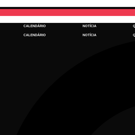
Ir
para
o
conteúdo
CALENDÁRIO
NOTÍCIA
CALENDÁRIO
NOTÍCIA