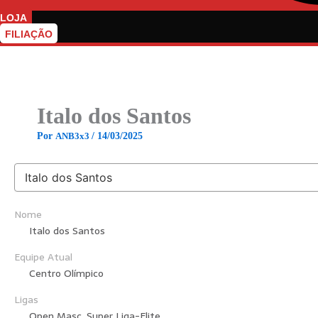
LOJA
FILIAÇÃO
Italo dos Santos
Por
ANB3x3
/
14/03/2025
Nome
Italo dos Santos
Equipe Atual
Centro Olímpico
Ligas
Open Masc, Super Liga-Elite