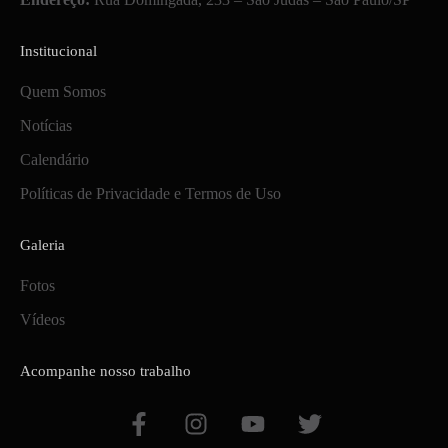
Institucional
Quem Somos
Notícias
Calendário
Políticas de Privacidade e Termos de Uso
Galeria
Fotos
Vídeos
Acompanhe nosso trabalho
F
I
Y
T
a
n
o
w