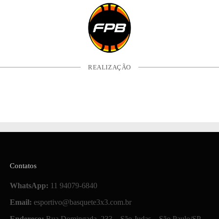
REALIZAÇÃO
Contatos
WhatsApp:
11 94079-6840
Email:
esportivo@basquete3x3.com.br
Endereço:
Rua Domingada, 233 – São Judas – São Paulo/SP