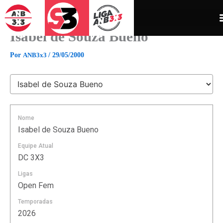
Ir
para
o
Isabel de Souza Bueno
conteúdo
Por
ANB3x3
/
29/05/2000
Nome
Isabel de Souza Bueno
Equipe Atual
DC 3X3
Ligas
Open Fem
Temporadas
2026