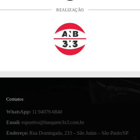
REALIZAÇÃO
Contatos
WhatsApp:
11 94079-6840
Email:
esportivo@basquete3x3.com.br
Endereço:
Rua Domingada, 233 – São Judas – São Paulo/SP