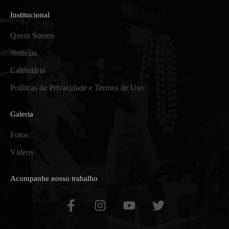
Institucional
Quem Somos
Notícias
Calendário
Políticas de Privacidade e Termos de Uso
Galeria
Fotos
Vídeos
Acompanhe nosso trabalho
F
I
Y
T
a
n
o
w
c
s
u
i