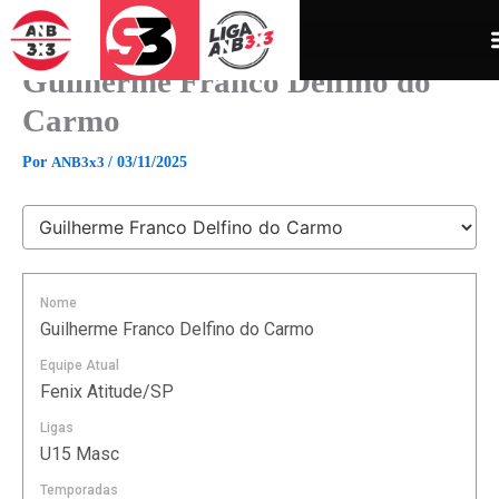
Ir
para
o
Guilherme Franco Delfino do
conteúdo
Carmo
Por
ANB3x3
/
03/11/2025
Nome
Guilherme Franco Delfino do Carmo
Equipe Atual
Fenix Atitude/SP
Ligas
U15 Masc
Temporadas