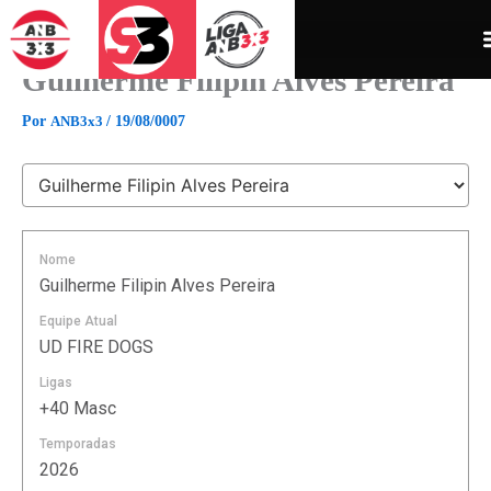
Ir
para
o
Guilherme Filipin Alves Pereira
conteúdo
Por
ANB3x3
/
19/08/0007
Nome
Guilherme Filipin Alves Pereira
Equipe Atual
UD FIRE DOGS
Ligas
+40 Masc
Temporadas
2026