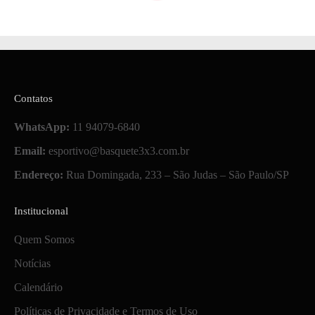
Contatos
WhatsApp:
11 94079-6840
Email:
esportivo@basquete3x3.com.br
Endereço:
Rua Domingada, 233 – São Judas – São Paulo/SP
Institucional
Quem Somos
Notícias
Calendário
Políticas de Privacidade e Termos de Uso