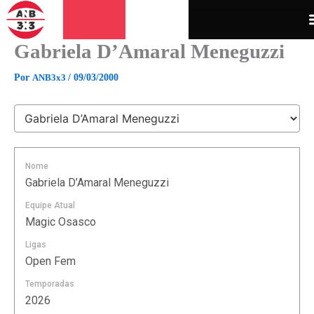
Ir
para
o
Gabriela D’Amaral Meneguzzi
conteúdo
Por
ANB3x3
/
09/03/2000
Nome
Gabriela D’Amaral Meneguzzi
Equipe Atual
Magic Osasco
Ligas
Open Fem
Temporadas
2026