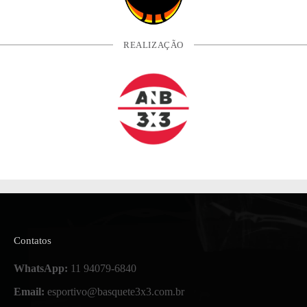
REALIZAÇÃO
Contatos
WhatsApp:
11 94079-6840
Email:
esportivo@basquete3x3.com.br