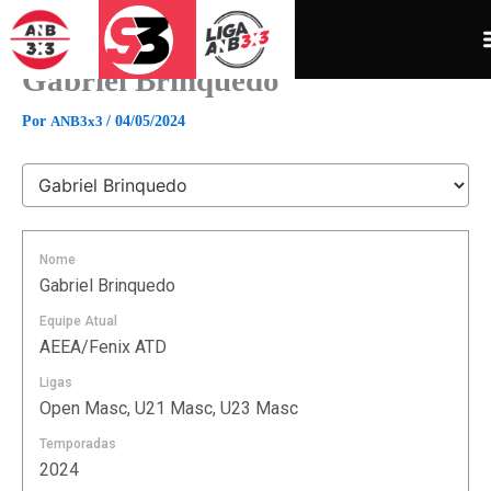
Ir
para
o
Gabriel Brinquedo
conteúdo
Por
ANB3x3
/
04/05/2024
Nome
Gabriel Brinquedo
Equipe Atual
AEEA/Fenix ATD
Ligas
Open Masc, U21 Masc, U23 Masc
Temporadas
2024