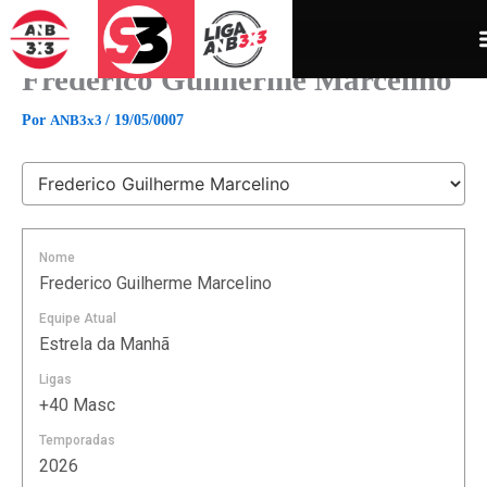
Ir
para
o
Frederico Guilherme Marcelino
conteúdo
Por
ANB3x3
/
19/05/0007
Nome
Frederico Guilherme Marcelino
Equipe Atual
Estrela da Manhã
Ligas
+40 Masc
Temporadas
2026