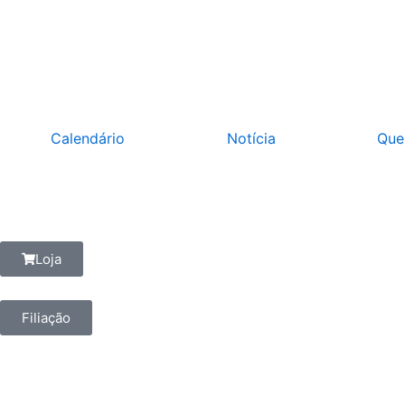
Ir
para
o
conteúdo
Calendário
Notícia
Que
Loja
Filiação