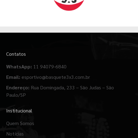
Contatos
WhatsApp:
11 94079-6840
Email:
esportivo@basquete3x3.com.br
Endereço:
Rua Domingada, 233 – São Judas – São
Paulo/SP
Institucional
Quem Somos
Notícias