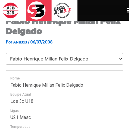
Ir
para
o
Fabio Henrique Millan Felix
conteúdo
Delgado
Por
/
06/07/2008
ANB3x3
Nome
Fabio Henrique Millan Felix Delgado
Equipe Atual
Los 3x U18
Ligas
U21 Masc
Temporadas