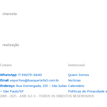
chancela
realização
Contatos
Institucional
WhatsApp:
11 94079-6840
Quem Somos
Email:
esportivo@basquete3x3.com.br
Notícias
Endereço:
Rua Domingada, 233 – São Judas
Calendário
– São Paulo/SP
Políticas de Privacidade
2009 - 2025 - ANB 3x3 © - TODOS OS DIREITOS RESERVADOS
Search
Search