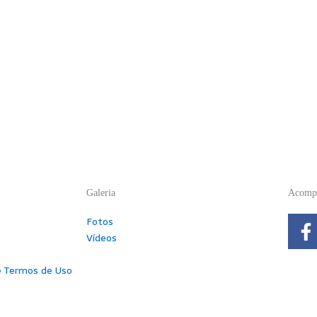
Galeria
Acompa
F
Fotos
a
Vídeos
c
e
 e Termos de Uso
b
o