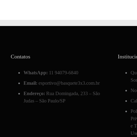
Contatos
Instituci
WhatsApp:
11 94079-6840
Qu
So
Email:
esportivo@basquete3x3.com.br
Not
Endereço:
Rua Domingada, 233 – São
Judas – São Paulo/SP
Ca
Pol
Pri
e 
Us