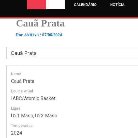
Ir
CALENDÁRIO
NOTÍCIA
para
o
Cauã Prata
conteúdo
Por
ANB3x3
/
07/06/2024
Nome
Cauã Prata
Equipe Atual
IABC/Atomic Basket
Ligas
U21 Masc, U23 Masc
Temporadas
2024