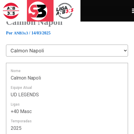
Ir
para
o
Calmon Napoli
conteúdo
Por
ANB3x3
/
14/03/2025
Nome
Calmon Napoli
Equipe Atual
UD LEGENDS
Ligas
+40 Masc
Temporadas
2025