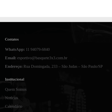
Contatos
WhatsApp:
11 94079-6840
Email:
esportivo@basquete3x3.com.br
Endereço:
Rua Domingada, 233 – São Judas – São Paulo/SP
Institucional
Quem Somos
Notícias
Calendário