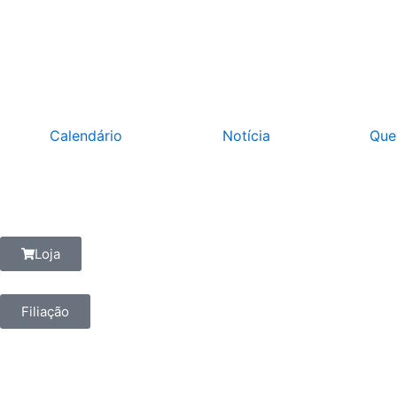
Ir
para
o
conteúdo
Calendário
Notícia
Que
Loja
Filiação