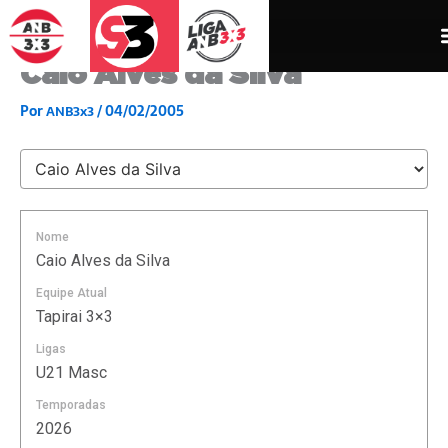
Ir
para
o
Caio Alves da Silva
conteúdo
Por
/
04/02/2005
ANB3x3
Nome
Caio Alves da Silva
Equipe Atual
Tapirai 3×3
Ligas
U21 Masc
Temporadas
2026