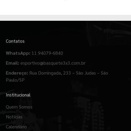
Contatos
WhatsApp:
11 94079-6840
Email:
esportivo@basquete3x3.com.br
Endereço:
Rua Domingada, 233 – São Judas – São
Paulo/SP
Institucional
Quem Somos
Notícias
Calendário