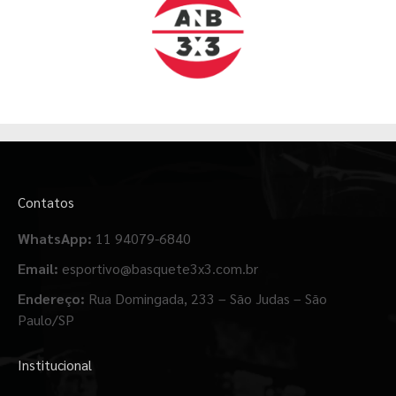
Contatos
WhatsApp:
11 94079-6840
Email:
esportivo@basquete3x3.com.br
Endereço:
Rua Domingada, 233 – São Judas – São
Paulo/SP
Institucional