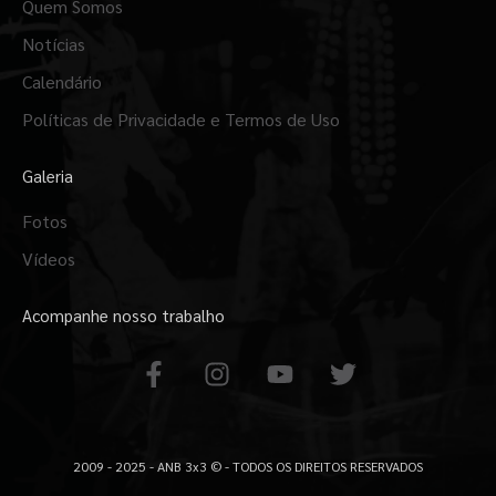
Quem Somos
Notícias
Calendário
Políticas de Privacidade e Termos de Uso
Galeria
Fotos
Vídeos
Acompanhe nosso trabalho
F
I
Y
T
a
n
o
w
c
s
u
i
e
t
t
t
b
a
u
t
2009 - 2025 - ANB 3x3 © - TODOS OS DIREITOS RESERVADOS
o
g
b
e