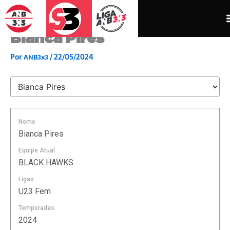
Ir
para
o
Bianca Pires
conteúdo
Por
/
22/05/2024
ANB3x3
Nome
Bianca Pires
Equipe Atual
BLACK HAWKS
Ligas
U23 Fem
Temporadas
2024