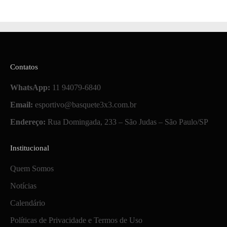
Contatos
WhatsApp:
11 94079-6840
Email:
esportivo@basquete3x3.com.br
Endereço:
Rua Domingada, 233 – São Judas – São Paulo/SP
Institucional
Quem Somos
Notícias
Calendário
Políticas de Privacidade e Termos de Uso