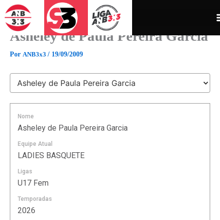
Ir
para
o
Asheley de Paula Pereira Garcia
conteúdo
Por
ANB3x3
/
19/09/2009
Nome
Asheley de Paula Pereira Garcia
Equipe Atual
LADIES BASQUETE
Ligas
U17 Fem
Temporadas
2026