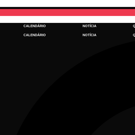
Ir
para
o
conteúdo
CALENDÁRIO
NOTÍCIA
CALENDÁRIO
NOTÍCIA