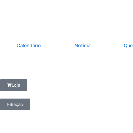
Ir
para
o
conteúdo
Calendário
Notícia
Que
Loja
Filiação