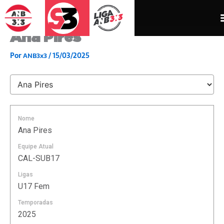
Ir
para
o
Ana Pires
conteúdo
Por
/
15/03/2025
ANB3x3
Nome
Ana Pires
Equipe Atual
CAL-SUB17
Ligas
U17 Fem
Temporadas
2025