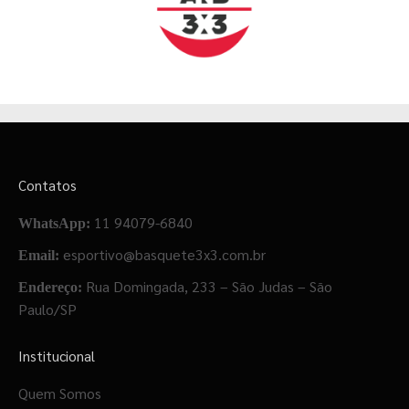
Contatos
11 94079-6840
WhatsApp:
esportivo@basquete3x3.com.br
Email:
Rua Domingada, 233 – São Judas – São
Endereço:
Paulo/SP
Institucional
Quem Somos