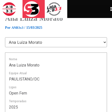
Ir
para
o
Ana Luiza Morato
conteúdo
Por
ANB3x3
/
15/03/2025
Nome
Ana Luiza Morato
Equipe Atual
PAULISTANO/DC
Ligas
Open Fem
Temporadas
2025