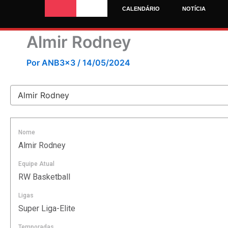
Ir
CALENDÁRIO
NOTÍCIA
para
o
Almir Rodney
conteúdo
Por
ANB3x3
/
14/05/2024
Nome
Almir Rodney
Equipe Atual
RW Basketball
Ligas
Super Liga-Elite
Temporadas