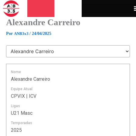
Ir
para
o
Alexandre Carreiro
conteúdo
Por
ANB3x3
/
24/04/2025
Nome
Alexandre Carreiro
Equipe Atual
CPVIX | ICV
Ligas
U21 Masc
Temporadas
2025