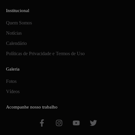
Institucional
Quem Somos
Notícias
Calendário
Políticas de Privacidade e Termos de Uso
Galeria
Fotos
Vídeos
Acompanhe nosso trabalho
F
I
Y
T
a
n
o
w
c
s
u
i