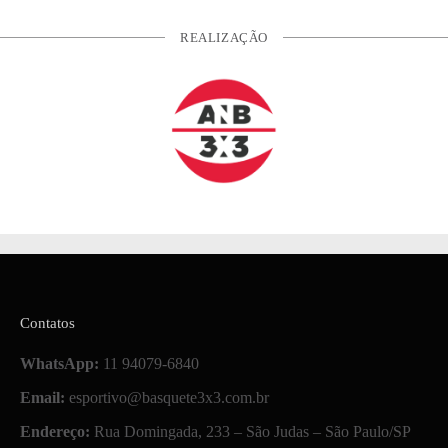
REALIZAÇÃO
Contatos
WhatsApp:
11 94079-6840
Email:
esportivo@basquete3x3.com.br
Endereço:
Rua Domingada, 233 – São Judas – São Paulo/SP