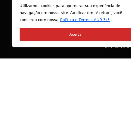
Utilizamos cookies para aprimorar sua experiência de
Pri
navegação em nosso site. Ao clicar em “Aceitar”, você
e 
concorda com nossa
Política e Termos ANB 3x3
Us
Aceitar
2009 - 2025 - A
Search
Search