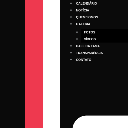
Ir
CALENDÁRIO
para
NOTÍCIA
o
QUEM SOMOS
Alexandre Brandão
conteúdo
GALERIA
Por
ANB3x3
/
13/03/2025
FOTOS
VÍDEOS
HALL DA FAMA
TRANSPARÊNCIA
CONTATO
Nome
Alexandre Brandão
Equipe Atual
CML3x3
Ligas
Open Masc, U21 Masc
Temporadas
2025