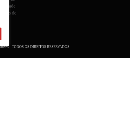
vacidade
Termos de
o
NB 3x3 © - TODOS OS DIREITOS RESERVADOS