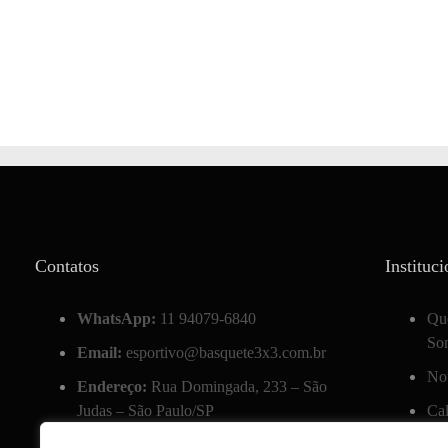
Contatos
Instituci
WhatsApp:
11 94079-6840
Qu
So
Email:
esportivo@basquete3x3.com.br
Not
Endereço:
Rua Domingada, 233 – São
Judas – São Paulo/SP
Ca
Pol