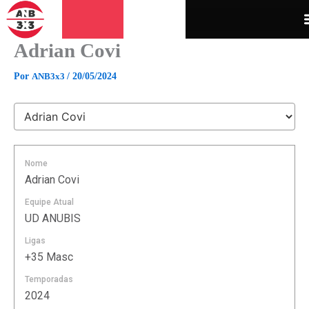
Ir
para
o
Adrian Covi
conteúdo
Por
ANB3x3
/
20/05/2024
Nome
Adrian Covi
Equipe Atual
UD ANUBIS
Ligas
+35 Masc
Temporadas
2024